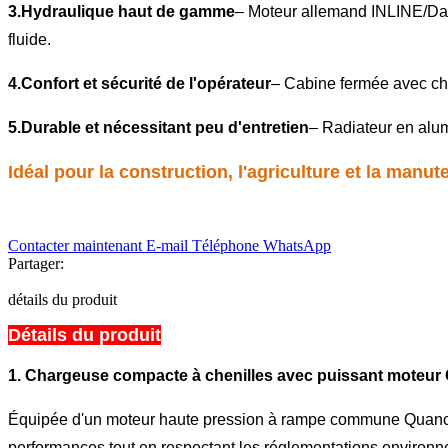
3.
Hydraulique haut de gamme
– Moteur allemand INLINE/Danf
fluide.
4.
Confort et sécurité de l'opérateur
– Cabine fermée avec cha
5.
Durable et nécessitant peu d'entretien
– Radiateur en alum
Idéal pour la construction, l'agriculture et la manut
Contacter maintenant
E-mail
Téléphone
WhatsApp
Partager:
détails du produit
Détails du produit
1.
Chargeuse compacte à chenilles avec puissant moteur C
Équipée d'un moteur haute pression à rampe commune Quanchai
performances tout en respectant les réglementations environn