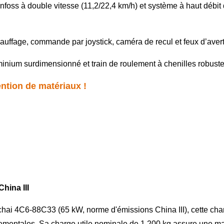
oss à double vitesse (11,2/22,4 km/h) et système à haut débit
uffage, commande par joystick, caméra de recul et feux d’averti
inium surdimensionné et train de roulement à chenilles robuste p
ention de matériaux !
hina III
 4C6-88C33 (65 kW, norme d'émissions China III), cette charg
ementales. Sa charge utile nominale de 1 200 kg assure une ma