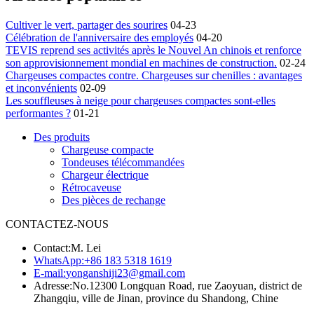
Cultiver le vert, partager des sourires
04-23
Célébration de l'anniversaire des employés
04-20
TEVIS reprend ses activités après le Nouvel An chinois et renforce
son approvisionnement mondial en machines de construction.
02-24
Chargeuses compactes contre. Chargeuses sur chenilles : avantages
et inconvénients
02-09
Les souffleuses à neige pour chargeuses compactes sont-elles
performantes ?
01-21
Des produits
Chargeuse compacte
Tondeuses télécommandées
Chargeur électrique
Rétrocaveuse
Des pièces de rechange
CONTACTEZ-NOUS
Contact:
M. Lei
WhatsApp:
+86 183 5318 1619
E-mail:
yonganshiji23@gmail.com
Adresse:
No.12300 Longquan Road, rue Zaoyuan, district de
Zhangqiu, ville de Jinan, province du Shandong, Chine