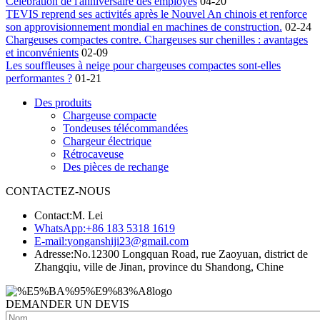
Célébration de l'anniversaire des employés
04-20
TEVIS reprend ses activités après le Nouvel An chinois et renforce
son approvisionnement mondial en machines de construction.
02-24
Chargeuses compactes contre. Chargeuses sur chenilles : avantages
et inconvénients
02-09
Les souffleuses à neige pour chargeuses compactes sont-elles
performantes ?
01-21
Des produits
Chargeuse compacte
Tondeuses télécommandées
Chargeur électrique
Rétrocaveuse
Des pièces de rechange
CONTACTEZ-NOUS
Contact:
M. Lei
WhatsApp:
+86 183 5318 1619
E-mail:
yonganshiji23@gmail.com
Adresse:
No.12300 Longquan Road, rue Zaoyuan, district de
Zhangqiu, ville de Jinan, province du Shandong, Chine
DEMANDER UN DEVIS